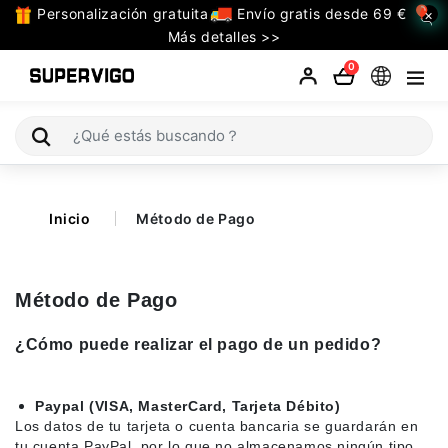
Personalización gratuita
Envío gratis desde 69 €
×
TODAS
Más detalles >>
LAS
0
CATEGORIAS
Selecciones (Mundial 2026)
Inicio
Método de Pago
Retro
La Liga
Método de Pago
Bundesliga
¿Cómo puede realizar el pago de un pedido?
Premier League
Paypal (VISA, MasterCard, Tarjeta Débito)
Serie A
Los datos de tu tarjeta o cuenta bancaria se guardarán en
tu cuenta PayPal, por lo que no almacenamos ningún tipo