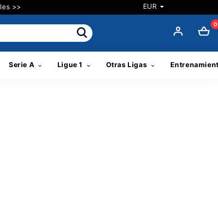
EUR
les >>
0
Serie A
Ligue 1
Otras Ligas
Entrenamien