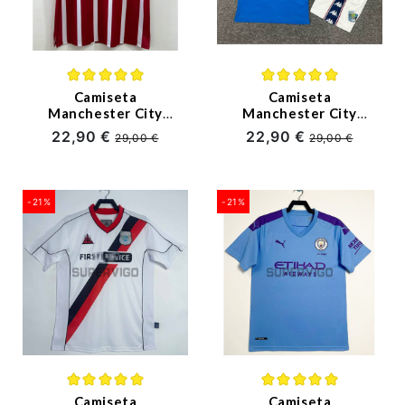
Camiseta
Camiseta
Manchester City
Manchester City
Segunda Equipación
Primera Equipación
22,90 €
22,90 €
29,00 €
29,00 €
Retro 1956
Retro 1997/99 Niño
Kit
-21%
-21%
Camiseta
Camiseta