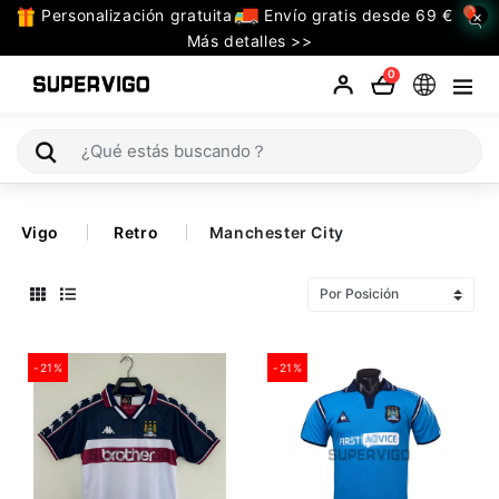
Personalización gratuita
Envío gratis desde 69 €
×
TODAS
Más detalles >>
LAS
0
CATEGORIAS
Selecciones (Mundial 2026)
Vigo
Retro
Manchester City
Retro
La Liga
Bundesliga
-21%
-21%
Premier League
Serie A