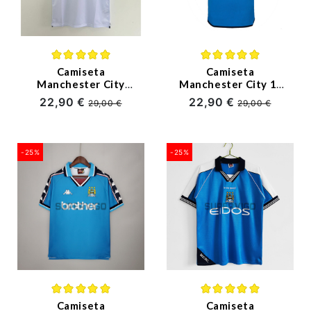
Ligue 1
Otras Ligas
Niños
Camiseta
Camiseta
Manchester City
Manchester City 1ª
Segunda Equipación
Equipación Retro
22,90 €
22,90 €
Entrenamiento
29,00 €
29,00 €
Retro 1997/98
2002/03
-25%
-25%
(2)
(4)
Camiseta
Camiseta