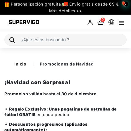
Personalización gratuita
Envío gratis desde 69 €
×
TODAS
Más detalles >>
LAS
0
CATEGORIAS
Selecciones (Mundial 2026)
Inicio
Promociones de Navidad
Retro
La Liga
¡Navidad con Sorpresa!
Bundesliga
Promoción válida hasta el 30 de diciembre
Premier League
✦
Regalo Exclusivo: Unas p
egatinas de estrellas de
fútbol GRATIS
en cada pedido.
Serie A
✦
Descuentos progresivos (aplicados
automáticamente):