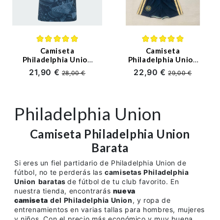
Ligue 1
Otras Ligas
Niños
Camiseta
Camiseta
Philadelphia Union
Philadelphia Union
Primera Equipación
Primera Equipación
21,90 €
22,90 €
Entrenamiento
28,00 €
29,00 €
2026/2027 Azul
2026/2027 Azul
Marino
Marino Niño Kit
Philadelphia Union
Camiseta Philadelphia Union
Barata
Si eres un fiel partidario de Philadelphia Union de
fútbol, no te perderás las
camisetas
Philadelphia
Union
baratas
de fútbol de tu club favorito. En
nuestra tienda, encontrarás
nueva
camiseta
del
Philadelphia Union
, y ropa de
entrenamientos en varias tallas para hombres, mujeres
y niños. Con el precio más económico y muy buena