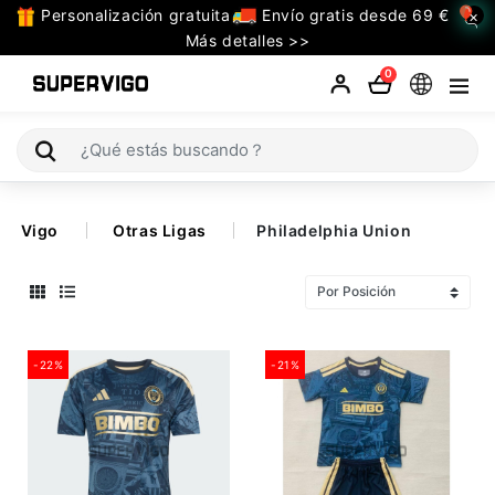
Personalización gratuita
Envío gratis desde 69 €
×
TODAS
Más detalles >>
LAS
0
CATEGORIAS
Selecciones (Mundial 2026)
Vigo
Otras Ligas
Philadelphia Union
Retro
La Liga
Bundesliga
-22%
-21%
Premier League
Serie A