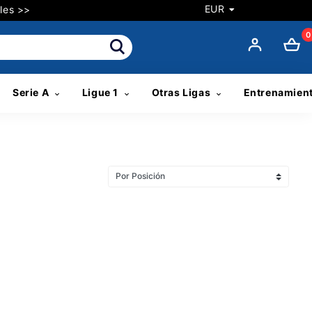
EUR
les >>
0
Serie A
Ligue 1
Otras Ligas
Entrenamien