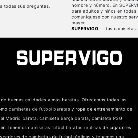
nombre y número. En SUPERVI
 a todas sus preguntas.
para adultos y niños en todas 
comuníquese con nuestro servi
mayor.
SUPERVIGO
— tus camisetas d
as de buenas calidades y más baratas. Ofrecemos todas las
como
camisetas de futbol baratas
y ropa de entrenamiento de
al Madrid barata
,
camiseta Barça barata
,
camiseta PSG
bién Tenemos
camisetas futbol baratas replicas
de jugadores
oveedores de camisetas de futbol réplicas y tenemos una