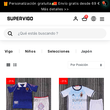
Personalización gratuita
Envío gratis desde 69 €
×
TODAS
Más detalles >>
LAS
0
CATEGORIAS
Selecciones (Mundial 2026)
Vigo
Niños
Selecciones
Japón
Retro
La Liga
Bundesliga
-21%
-21%
Premier League
Serie A