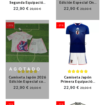
Segunda Equipación
Edición Especial One
Retro 2001/02 Gris
Piece Negro/Rojo
22,90 €
22,90 €
29,00 €
29,00 €
Niño Kit
Niño Kit
-21%
-21%
AGOTADO
Camiseta Japón 2026
Camiseta Japón
Edición Especial con
Primera Equipación
Estampado de Búho
Mundial 2026 Azul
22,90 €
22,90 €
29,00 €
29,00 €
Blanco/Rosa Niño Kit
Niño Kit
-21%
-21%