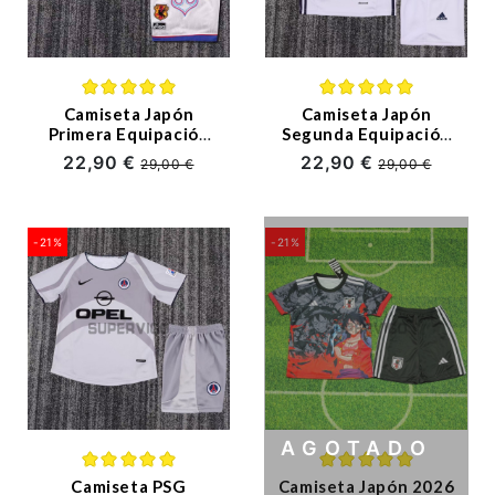
Ligue 1
Otras Ligas
Niños
Camiseta Japón
Camiseta Japón
Primera Equipación
Segunda Equipación
Retro 1998 Niño Kit
Retro 2016/17
22,90 €
22,90 €
Entrenamiento
29,00 €
29,00 €
Blanco Niño Kit
-21%
-21%
AGOTADO
Camiseta PSG
Camiseta Japón 2026