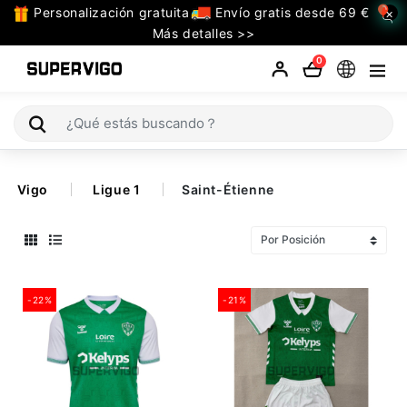
Personalización gratuita
Envío gratis desde 69 €
×
TODAS
Más detalles >>
LAS
0
CATEGORIAS
Selecciones (Mundial 2026)
Vigo
Ligue 1
Saint-Étienne
Retro
La Liga
Bundesliga
-22%
-21%
Premier League
Serie A