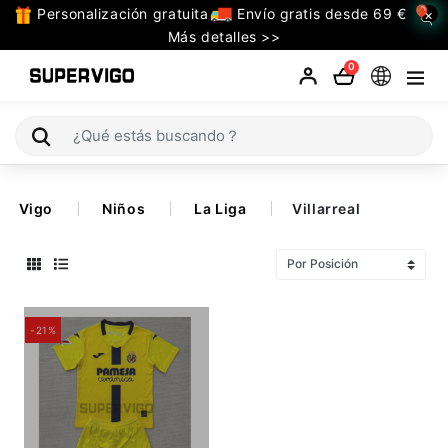
Personalización gratuita
Envío gratis desde 69 €
×
TODAS
Más detalles >>
LAS
0
CATEGORIAS
Selecciones (Mundial 2026)
Vigo
Niños
La Liga
Villarreal
Retro
La Liga
Bundesliga
-21%
Premier League
Serie A