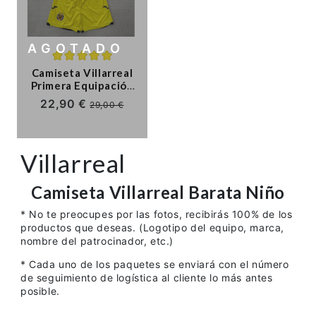
Ligue 1
Otras Ligas
AGOTADO
Niños
Camiseta Villarreal
Primera Equipación
2025/2026 Amarillo
22,90 €
Entrenamiento
29,00 €
Niño Kit con Parche
La Liga
Villarreal
Camiseta
Villarreal
Barata Niño
* No te preocupes por las fotos, recibirás 100% de los
productos que deseas. (Logotipo del equipo, marca,
nombre del patrocinador, etc.)
* Cada uno de los paquetes se enviará con el número
de seguimiento de logística al cliente lo más antes
posible.