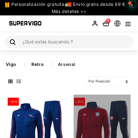
Personalización gratuita
Envío gratis desde 69 €
×
TODAS
Más detalles >>
LAS
0
CATEGORIAS
Selecciones (Mundial 2026)
Vigo
Retro
Arsenal
Retro
La Liga
Bundesliga
-31%
-31%
Premier League
Serie A