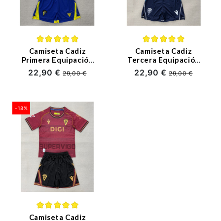
Ligue 1
Otras Ligas
Niños
Camiseta Cadiz
Camiseta Cadiz
Primera Equipación
Tercera Equipación
2025/2026 Amarillo
2025/2026 Azul Niño
22,90 €
22,90 €
Entrenamiento
29,00 €
29,00 €
Niño Kit con Parche
Kit
La Liga
-18%
Camiseta Cadiz