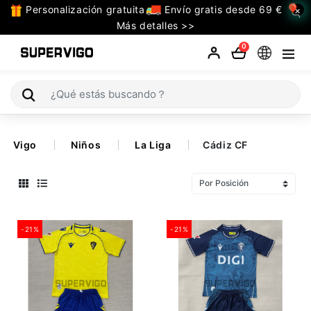
Personalización gratuita
Envío gratis desde 69 €
×
TODAS
Más detalles >>
LAS
0
CATEGORIAS
Selecciones (Mundial 2026)
Vigo
Niños
La Liga
Cádiz CF
Retro
La Liga
Bundesliga
-21%
-21%
Premier League
Serie A