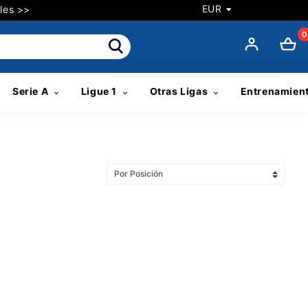
EUR
les >>
0
Serie A
Ligue 1
Otras Ligas
Entrenamien