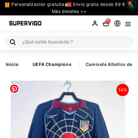
Personalización gratuita
Envío gratis desde 69 €
×
TODAS
Más detalles >>
LAS
0
CATEGORIAS
Selecciones (Mundial 2026)
Inicio
UEFA Champions
Camiseta Atletico de 
Retro
La Liga
14%
Bundesliga
Premier League
Serie A