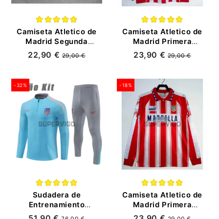
Camiseta Atletico de
Camiseta Atletico de
Madrid Segunda
Madrid Primera
Equipación Retro
Equipación Retro
22,90 €
23,90 €
29,00 €
29,00 €
2001/02
04/05 ML
-32%
-18%
Sudadera de
Camiseta Atletico de
Entrenamiento
Madrid Primera
Atlético de Madrid
Equipación Retro
51,90 €
23,90 €
76,00 €
29,00 €