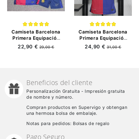
Camiseta Barcelona
Camiseta Barcelona
Primera Equipación
Primera Equipación
2024/25 Niño Kit
2024/25 (EDICIÓN
22,90 €
24,90 €
29,00 €
31,00 €
JUGADOR)
Beneficios del cliente
Personalización Gratuita - Impresión gratuita
de nombre y número.
Compran productos en Supervigo y obtengan
una hermosa bolsa de embalaje.
Notas para pedidos: Bolsas de regalo
Pago Seguro