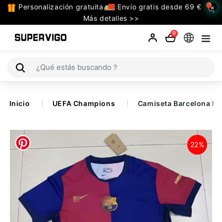
Personalización gratuita
Envío gratis desde 69 €
×
TODAS
Más detalles >>
LAS
0
CATEGORIAS
Selecciones (Mundial 2026)
Inicio
UEFA Champions
Camiseta Barcelona Pr
Retro
La Liga
22%
Bundesliga
Premier League
Serie A