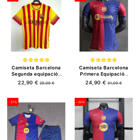
Camiseta Barcelona
Camiseta Barcelona
Segunda equipación
Primera Equipación
Retro 13/14
2024/2025 (EDICIÓN
22,90 €
24,90 €
29,00 €
31,00 €
JUGADOR)
-21%
-20%