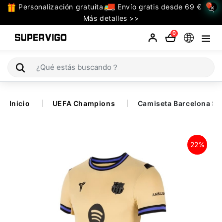
Personalización gratuita
Envío gratis desde 69 €
×
TODAS
Más detalles >>
LAS
0
CATEGORIAS
Selecciones (Mundial 2026)
Inicio
UEFA Champions
Camiseta Barcelona S
Retro
La Liga
22%
Bundesliga
Premier League
Serie A