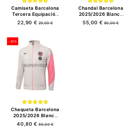
Camiseta Barcelona
Chandal Barcelona
Tercera Equipación
2025/2026 Blanco
2025/2026 Naranja
Roto/Rosa
22,90 €
55,00 €
29,00 €
80,00 €
Niño Kit
-32%
Chaqueta Barcelona
2025/2026 Blanco
Roto/Rosa
40,80 €
60,00 €