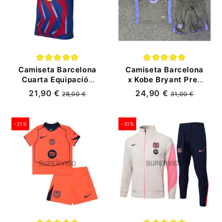
Camiseta Barcelona
Camiseta Barcelona
Cuarta Equipación
x Kobe Bryant Pre-
2025/2026
Match 2025/2026
21,90 €
24,90 €
28,00 €
31,00 €
Azul/Rojo
Negro/Morado
(EDICIÓN JUGADOR)
-21%
-31%