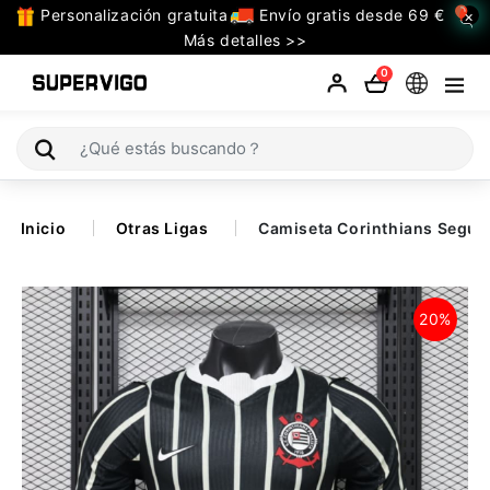
Personalización gratuita
Envío gratis desde 69 €
×
TODAS
Más detalles >>
LAS
0
CATEGORIAS
Selecciones (Mundial 2026)
Inicio
Otras Ligas
Camiseta Corinthians Segu
Retro
La Liga
20%
Bundesliga
Premier League
Serie A