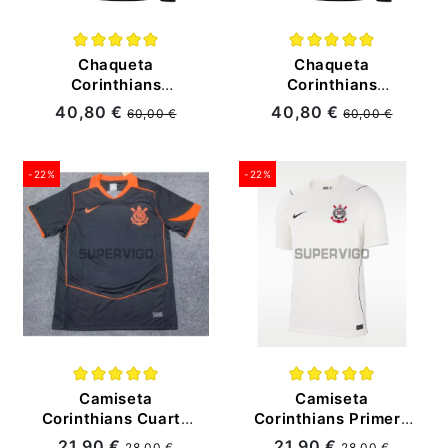
Chaqueta
Chaqueta
Corinthians
Corinthians
2025/2026 Negro
2025/2026
40,80 €
40,80 €
60,00 €
60,00 €
con Estampado
Blanco/Negro
-22%
-22%
Camiseta
Camiseta
Corinthians Cuarta
Corinthians Primera
Equipación
Equipación
21,90 €
21,90 €
28,00 €
28,00 €