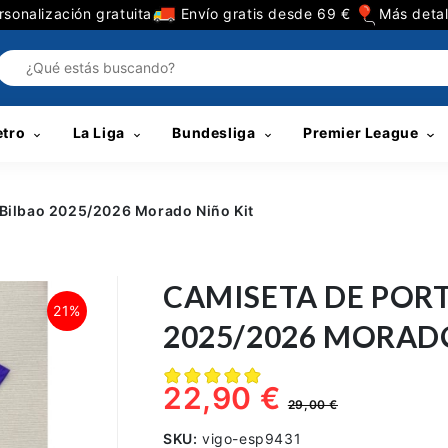
sonalización gratuita
Envío gratis desde 69 €
Más detal
etro
La Liga
Bundesliga
Premier League
 Bilbao 2025/2026 Morado Niño Kit
CAMISETA DE PORT
21%
2025/2026 MORAD
22,90 €
29,00 €
SKU:
vigo-esp9431