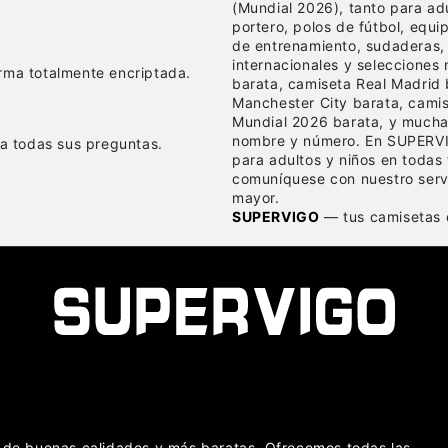
(Mundial 2026), tanto para a
portero, polos de fútbol, equ
de entrenamiento, sudaderas,
internacionales y selecciones
rma totalmente encriptada.
barata, camiseta Real Madrid 
Manchester City barata, cami
Mundial 2026 barata, y mucha
nombre y número. En SUPERVI
 a todas sus preguntas.
para adultos y niños en todas 
comuníquese con nuestro servi
mayor.
SUPERVIGO
— tus camisetas d
as de buenas calidades y más baratas. Ofrecemos todas las