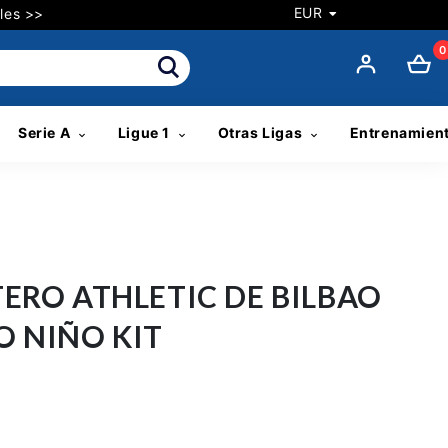
EUR
les >>
0
Serie A
Ligue 1
Otras Ligas
Entrenamien
ERO ATHLETIC DE BILBAO
O NIÑO KIT