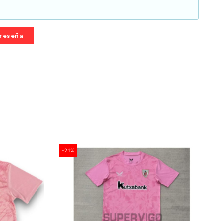
 reseña
-21%