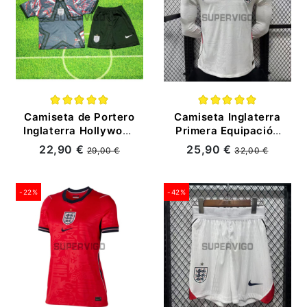
Camiseta de Portero
Camiseta Inglaterra
Inglaterra Hollywood
Primera Equipación
Mundial 2026 Niño
Mundial 2026 ML
22,90 €
25,90 €
29,00 €
32,00 €
Kit Negro
Blanco (EDICIÓN
JUGADOR)
-22%
-42%