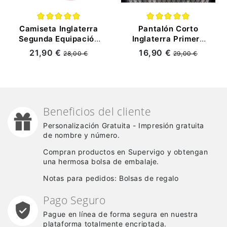
Camiseta Inglaterra
Pantalón Corto
Segunda Equipación
Inglaterra Primera
Mundial 2026 Rojo
Equipación Mundial
21,90 €
16,90 €
28,00 €
29,00 €
Mujer
2026 Blanco
(EDICIÓN JUGADOR)
Beneficios del cliente
Personalización Gratuita - Impresión gratuita
de nombre y número.
Compran productos en Supervigo y obtengan
una hermosa bolsa de embalaje.
Notas para pedidos: Bolsas de regalo
Pago Seguro
Pague en línea de forma segura en nuestra
plataforma totalmente encriptada.