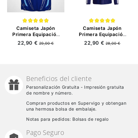
Camiseta Japón
Camiseta Japón
Primera Equipación
Primera Equipación
Retro 2006 Azul
Mundial 2026 ML
22,90 €
22,90 €
29,00 €
28,00 €
Azul
Beneficios del cliente
Personalización Gratuita - Impresión gratuita
de nombre y número.
Compran productos en Supervigo y obtengan
una hermosa bolsa de embalaje.
Notas para pedidos: Bolsas de regalo
Pago Seguro