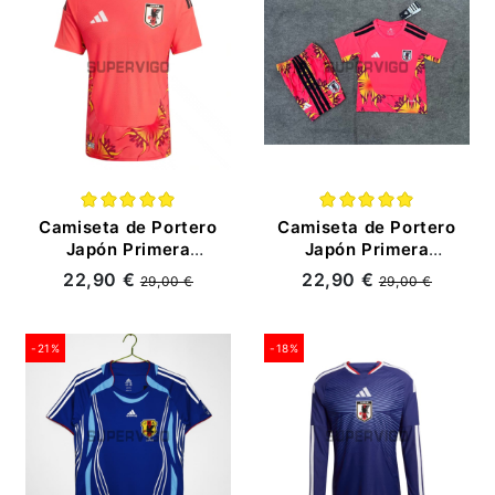
Camiseta de Portero
Camiseta de Portero
Japón Primera
Japón Primera
Equipación Mundial
Equipación Mundial
22,90 €
22,90 €
29,00 €
29,00 €
2026 Rojo
2026 Rojo Niño Kit
-21%
-18%