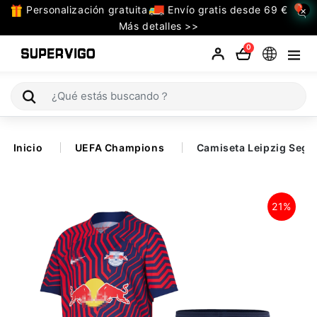
Personalización gratuita
Envío gratis desde 69 €
×
TODAS
Más detalles >>
LAS
0
CATEGORIAS
Selecciones (Mundial 2026)
Inicio
UEFA Champions
Camiseta Leipzig Segu
Retro
La Liga
21%
Bundesliga
Premier League
Serie A