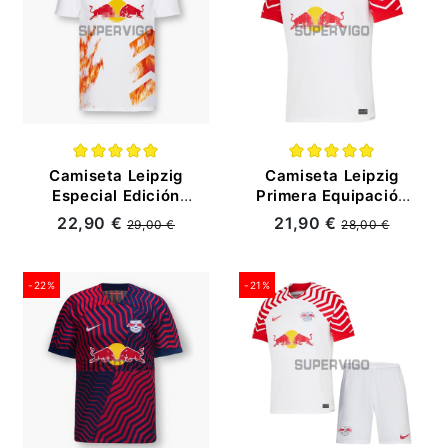
Camiseta Leipzig
Camiseta Leipzig
Especial Edición
Primera Equipación
2023/2024 Blanco
2023/2024
22,90 €
21,90 €
29,00 €
28,00 €
-22%
-21%