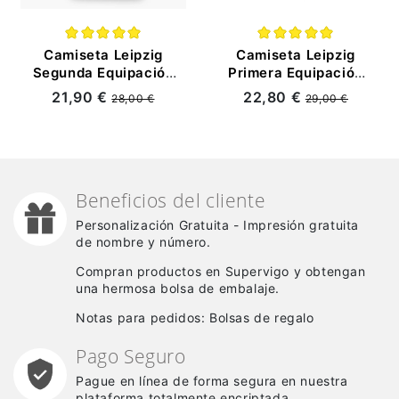
Camiseta Leipzig
Camiseta Leipzig
Segunda Equipación
Primera Equipación
2023/2024
2023/2024 Niño Kit
21,90 €
22,80 €
28,00 €
29,00 €
Beneficios del cliente
Personalización Gratuita - Impresión gratuita
de nombre y número.
Compran productos en Supervigo y obtengan
una hermosa bolsa de embalaje.
Notas para pedidos: Bolsas de regalo
Pago Seguro
Pague en línea de forma segura en nuestra
plataforma totalmente encriptada.