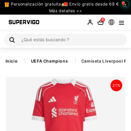
Personalización gratuita
Envío gratis desde 69 €
×
TODAS
Más detalles >>
LAS
0
CATEGORIAS
Selecciones (Mundial 2026)
Inicio
UEFA Champions
Camiseta Liverpool Pr
Retro
La Liga
21%
Bundesliga
Premier League
Serie A