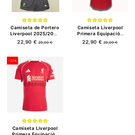
Camiseta de Portero
Camiseta Liverpool
Liverpool 2025/2026
Primera Equipación
Negro Niño Kit
Retro 1998/99 Rojo
22,90 €
22,90 €
29,00 €
29,00 €
-22%
Camiseta Liverpool
Primera Equipación