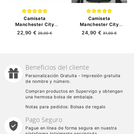
Camiseta
Camiseta
Manchester City
Manchester City
Primera Equipación
2026/2027 Negro
22,90 €
24,90 €
29,00 €
31,00 €
2026/2027
(EDICIÓN JUGADOR)
Azul/Blanco Niño Kit
Beneficios del cliente
Personalización Gratuita - Impresión gratuita
de nombre y número.
Compran productos en Supervigo y obtengan
una hermosa bolsa de embalaje.
Notas para pedidos: Bolsas de regalo
Pago Seguro
Pague en línea de forma segura en nuestra
plataforma totalmente encriptada.