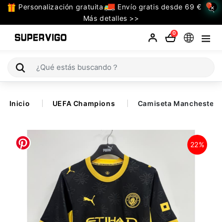
Personalización gratuita
Envío gratis desde 69 €
×
TODAS
Más detalles >>
LAS
0
CATEGORIAS
Selecciones (Mundial 2026)
Inicio
UEFA Champions
Camiseta Manchester 
Retro
La Liga
22%
Bundesliga
Premier League
Serie A