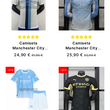
Camiseta
Camiseta
Manchester City
Manchester City
2026/2027
Primera Equipación
24,90 €
25,90 €
31,00 €
32,00 €
Blanco/Azul
2026/2027 ML
(EDICIÓN JUGADOR)
Azul/Blanco
(EDICIÓN JUGADOR)
-21%
-20%