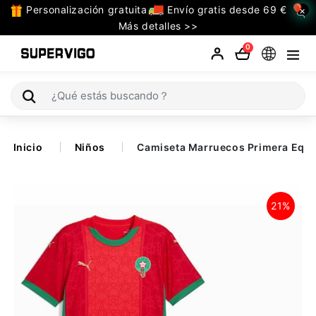
Personalización gratuita
Envío gratis desde 69 €
×
TODAS
Más detalles >>
LAS
0
CATEGORIAS
Selecciones (Mundial 2026)
Inicio
Niños
Camiseta Marruecos Primera Equi
Retro
La Liga
21%
Bundesliga
Premier League
Serie A