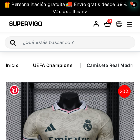
Personalización gratuita
Envío gratis desde 69 €
×
TODAS
Más detalles >>
LAS
0
CATEGORIAS
Selecciones (Mundial 2026)
Inicio
UEFA Champions
Camiseta Real Madrid 
Retro
La Liga
20%
Bundesliga
Premier League
Serie A