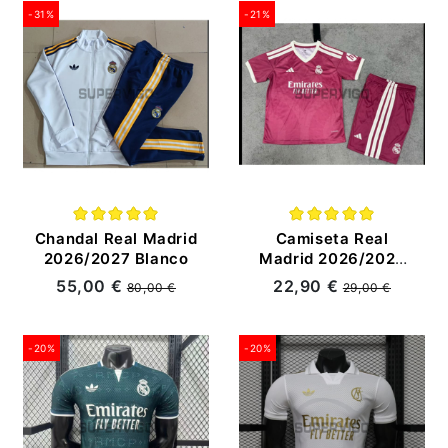
-31%
-21%
Chandal Real Madrid
Camiseta Real
2026/2027 Blanco
Madrid 2026/2027
Rojo Niño Kit con
55,00 €
22,90 €
80,00 €
29,00 €
Parche HP
-20%
-20%