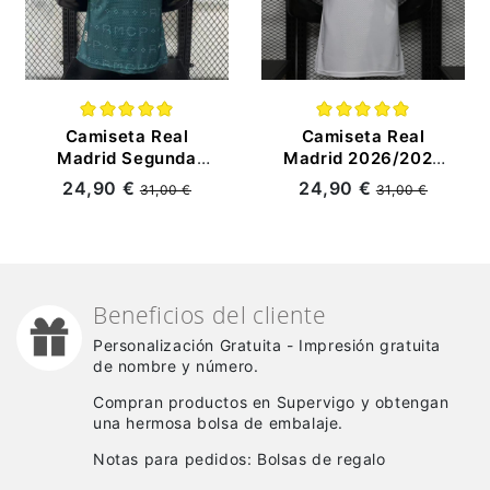
Camiseta Real
Camiseta Real
Madrid Segunda
Madrid 2026/2027
Equipación
Edición Especial
24,90 €
24,90 €
31,00 €
31,00 €
2026/2027 Verde
Blanco con Parche
Oscuro (EDICIÓN
HP (EDICIÓN
JUGADOR)
JUGADOR)
Beneficios del cliente
Personalización Gratuita - Impresión gratuita
de nombre y número.
Compran productos en Supervigo y obtengan
una hermosa bolsa de embalaje.
Notas para pedidos: Bolsas de regalo