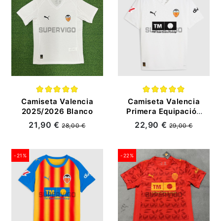
Camiseta Valencia
Camiseta Valencia
2025/2026 Blanco
Primera Equipación
2025/2026 Blanco
21,90 €
22,90 €
28,00 €
29,00 €
con Parche La Liga
-21%
-22%