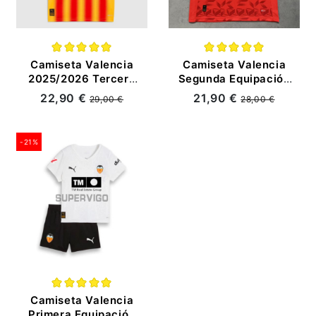
Camiseta Valencia
Camiseta Valencia
2025/2026 Tercera
Segunda Equipación
Equipación
2025/2026 Rojo con
22,90 €
21,90 €
29,00 €
28,00 €
Amarillo/Rojo/Azul
Parche La Liga
-21%
Camiseta Valencia
Primera Equipación