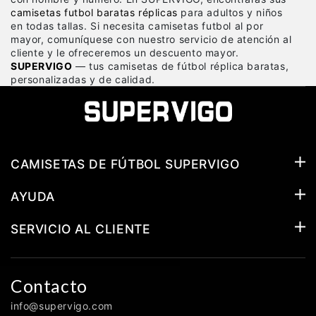
camisetas futbol baratas réplicas
para adultos y niños
en todas tallas. Si necesita camisetas futbol al por
mayor, comuníquese con nuestro servicio de atención al
cliente y le ofreceremos un descuento mayor.
SUPERVIGO
— tus camisetas de fútbol réplica baratas,
personalizadas y de calidad.
CAMISETAS DE FÚTBOL SUPERVIGO
AYUDA
SERVICIO AL CLIENTE
Contacto
info@supervigo.com