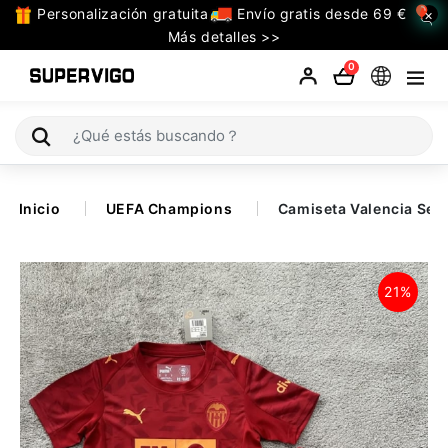
Personalización gratuita
Envío gratis desde 69 €
×
TODAS
Más detalles >>
LAS
0
CATEGORIAS
Selecciones (Mundial 2026)
Inicio
UEFA Champions
Camiseta Valencia Seg
Retro
La Liga
21%
Bundesliga
Premier League
Serie A