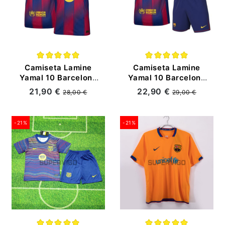
Camiseta Lamine
Camiseta Lamine
Yamal 10 Barcelona
Yamal 10 Barcelona
Primera Equipación
Primera Equipación
21,90 €
22,90 €
28,00 €
29,00 €
2025/2026
2025/2026 Niño Kit
-21%
-21%