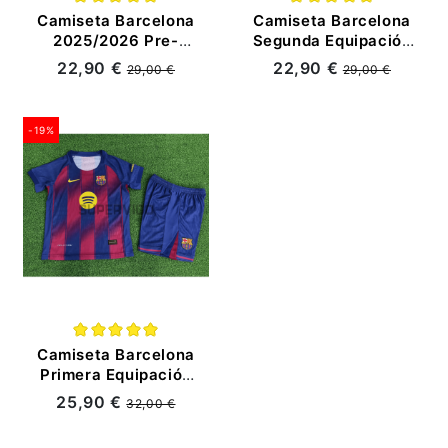
Camiseta Barcelona
Camiseta Barcelona
2025/2026 Pre-
Segunda Equipación
Match Azul Niño Kit
Retro 2006/07
22,90 €
22,90 €
29,00 €
29,00 €
Naranja
-19%
Camiseta Barcelona
Primera Equipación
2025/2026
25,90 €
32,00 €
Azul/Rojo Niño Kit
(EDICIÓN JUGADOR)