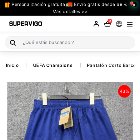
Personalización gratuita
Envío gratis desde 69 €
×
TODAS
Más detalles >>
LAS
0
CATEGORIAS
Selecciones (Mundial 2026)
Inicio
UEFA Champions
Pantalón Corto Barcel
Retro
La Liga
43%
Bundesliga
Premier League
Serie A