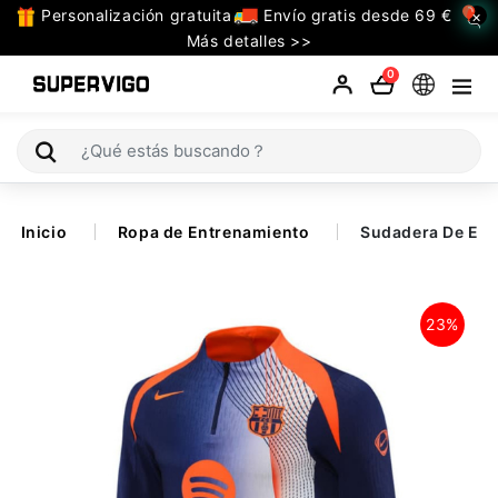
Personalización gratuita
Envío gratis desde 69 €
×
TODAS
Más detalles >>
LAS
0
CATEGORIAS
Selecciones (Mundial 2026)
Inicio
Ropa de Entrenamiento
Sudadera De Ent
Retro
La Liga
23%
Bundesliga
Premier League
Serie A