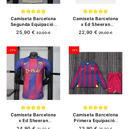
Camiseta Barcelona
Camiseta Barcelona
Segunda Equipación
x Ed Sheeran
2025/2026 ML Oro
Primera Equipación
25,90 €
22,90 €
32,00 €
29,00 €
(EDICIÓN JUGADOR)
2025/2026
Azul/Rojo
-20%
-18%
Camiseta Barcelona
Camiseta Barcelona
x Ed Sheeran
Primera Equipación
Primera Equipación
Retro 2005/06 ML
24,90 €
23,90 €
31,00 €
29,00 €