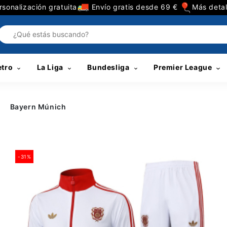
sonalización gratuita
Envío gratis desde 69 €
Más detal
etro
La Liga
Bundesliga
Premier League
Bayern Múnich
-31%