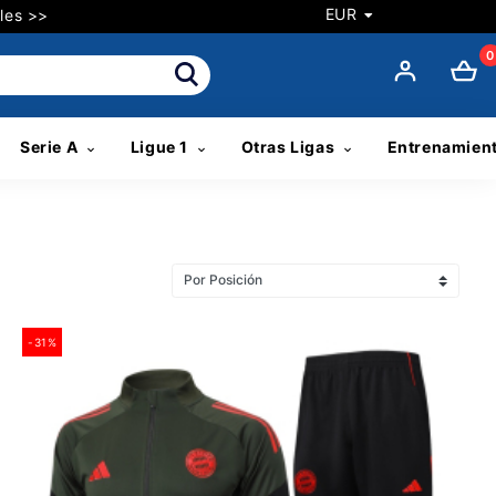
EUR
les >>
0
Serie A
Ligue 1
Otras Ligas
Entrenamien
-31%