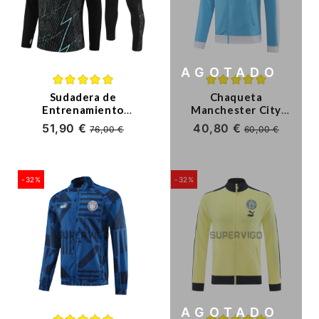
AGOTADO
Sudadera de
Chaqueta
Entrenamiento
Manchester City
Manchester City
2023/2024 Azul
51,90 €
40,80 €
76,00 €
60,00 €
Negro/Verde/Rojo
Claro
2023/2024 Niño Kit
-32%
-32%
AGOTADO