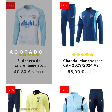
-23%
-31%
AGOTADO
Sudadera de
Chandal Manchester
Entrenamiento
City 2023/2024 Azul
Manchester City
Oscuro
40,80 €
55,00 €
53,00 €
80,00 €
2024/2025 Cuello
Redondo
Azul/Blanco
-31%
-31%