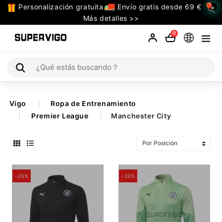
Personalización gratuita
Envío gratis desde 69 €
×
TODAS
Más detalles >>
LAS
0
CATEGORIAS
Selecciones (Mundial 2026)
Vigo
Ropa de Entrenamiento
Retro
Premier League
Manchester City
La Liga
Bundesliga
-23%
-23%
Premier League
Serie A