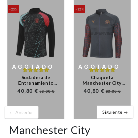
-23%
-32%
AGOTADO
AGOTADO
Sudadera de
Chaqueta
Entrenamiento
Manchester City
Manchester City
2023/2024 Gris/Rojo
40,80 €
40,80 €
53,00 €
60,00 €
2023/2024
Negro/Verde/Rojo
Siguiente →
← Anterior
Manchester City