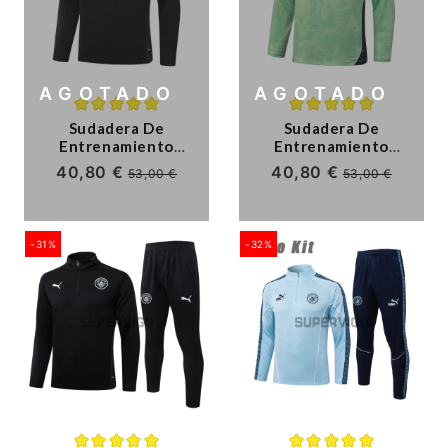
Ligue 1
Otras Ligas
AGOTADO
AGOTADO
Niños
Sudadera De
Sudadera De
Entrenamiento
Entrenamiento
Entrenamiento
Manchester City
Manchester City
40,80 €
40,80 €
53,00 €
53,00 €
2025/2026
2025/2026 Verde
Negro/Blanco
Claro con Estampado
-31%
-32%