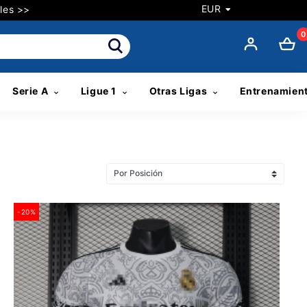
EUR
les >>
0
Serie A
Ligue 1
Otras Ligas
Entrenamien
-20%