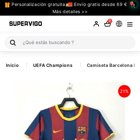
Personalización gratuita
Envío gratis desde 69 €
×
TODAS
Más detalles >>
LAS
0
CATEGORIAS
Selecciones (Mundial 2026)
Inicio
UEFA Champions
Camiseta Barcelona Pr
Retro
La Liga
21%
Bundesliga
Premier League
Serie A