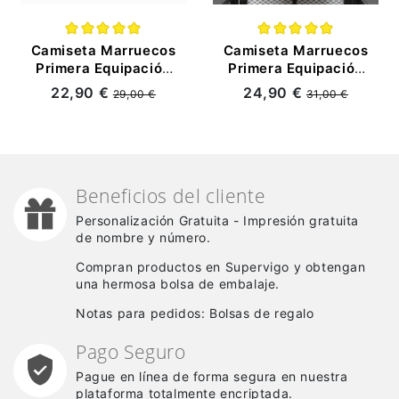
Camiseta Marruecos
Camiseta Marruecos
Primera Equipación
Primera Equipación
2025 Niño Kit
Mundial 2026 Rojo
22,90 €
24,90 €
29,00 €
31,00 €
(EDICIÓN JUGADOR)
Beneficios del cliente
Personalización Gratuita - Impresión gratuita
de nombre y número.
Compran productos en Supervigo y obtengan
una hermosa bolsa de embalaje.
Notas para pedidos: Bolsas de regalo
Pago Seguro
Pague en línea de forma segura en nuestra
plataforma totalmente encriptada.