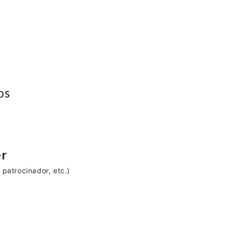
os
er
patrocinador, etc.)