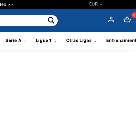
EUR
les >>
0
Serie A
Ligue 1
Otras Ligas
Entrenamien