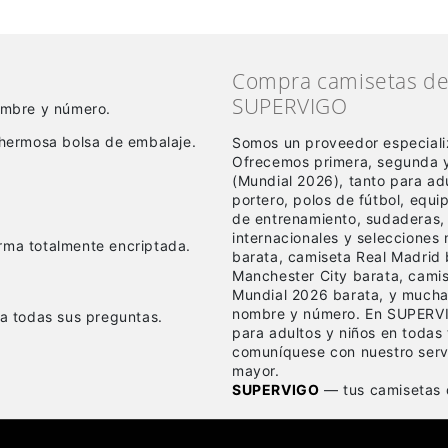
Compra camisetas de 
SUPERVIGO
nombre y número.
hermosa bolsa de embalaje.
Somos un proveedor especiali
Ofrecemos primera, segunda y
(Mundial 2026), tanto para a
portero, polos de fútbol, equ
de entrenamiento, sudaderas,
internacionales y selecciones
rma totalmente encriptada.
barata, camiseta Real Madrid 
Manchester City barata, cami
Mundial 2026 barata, y mucha
nombre y número. En SUPERVI
 a todas sus preguntas.
para adultos y niños en todas 
comuníquese con nuestro servi
mayor.
SUPERVIGO
— tus camisetas d