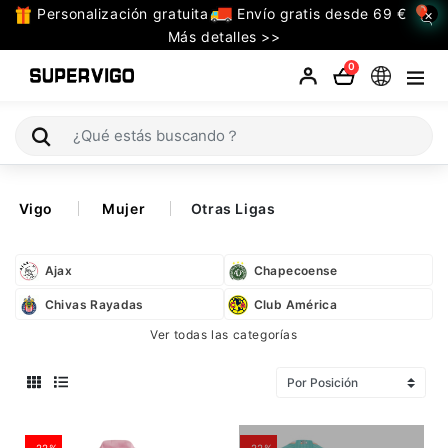
Personalización gratuita
Envío gratis desde 69 €
×
TODAS
Más detalles >>
LAS
0
CATEGORIAS
Selecciones (Mundial 2026)
Vigo
Mujer
Otras Ligas
Retro
Ajax
Chapecoense
La Liga
Chivas Rayadas
Club América
Bundesliga
Ver todas las categorías
Premier League
Serie A
-22%
-22%