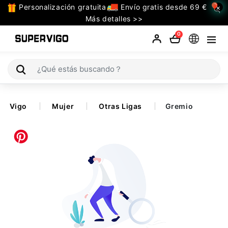
Personalización gratuita
Envío gratis desde 69 €
×
TODAS
Más detalles >>
LAS
0
CATEGORIAS
Selecciones (Mundial 2026)
Vigo
Mujer
Otras Ligas
Gremio
Retro
La Liga
Bundesliga
Premier League
Serie A