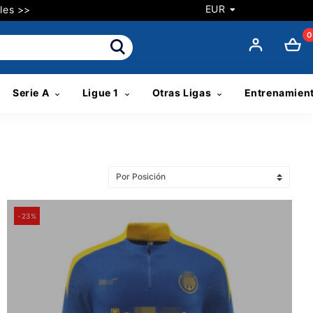
EUR
les >>
0
Serie A
Ligue 1
Otras Ligas
Entrenamien
-23%