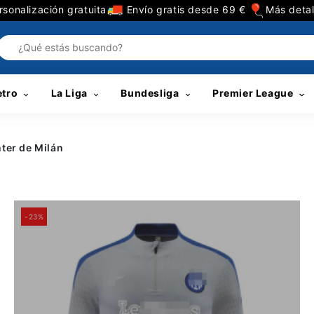
sonalización gratuita
Envío gratis desde 69 €
Más detal
etro
La Liga
Bundesliga
Premier League
nter de Milán
-23%