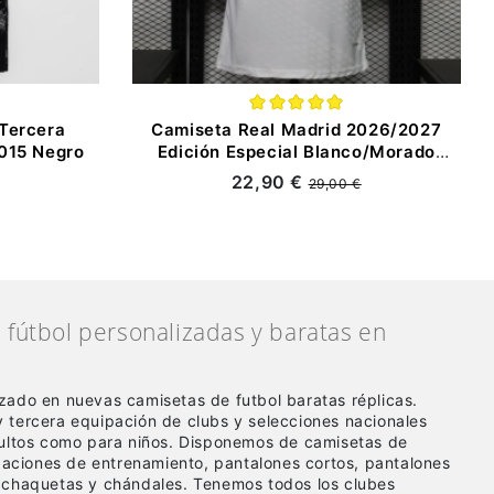
Tercera
Camiseta Real Madrid 2026/2027
015 Negro
Edición Especial Blanco/Morado
(EDICIÓN JUGADOR)
22,90 €
29,00 €
fútbol personalizadas y baratas en
zado en nuevas camisetas de futbol baratas réplicas
.
 tercera equipación de clubs y selecciones nacionales
dultos como para niños. Disponemos de camisetas de
ipaciones de entrenamiento, pantalones cortos, pantalones
 chaquetas y chándales. Tenemos todos los clubes