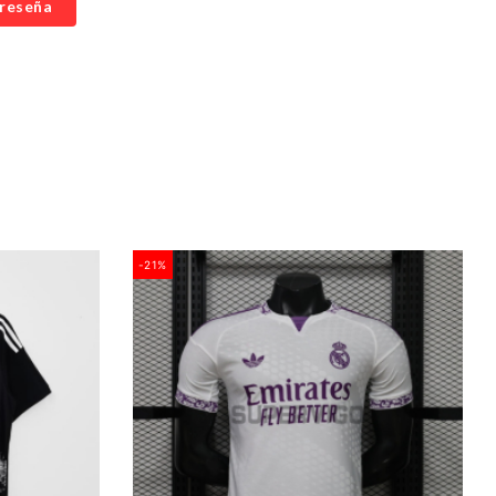
 reseña
-21%