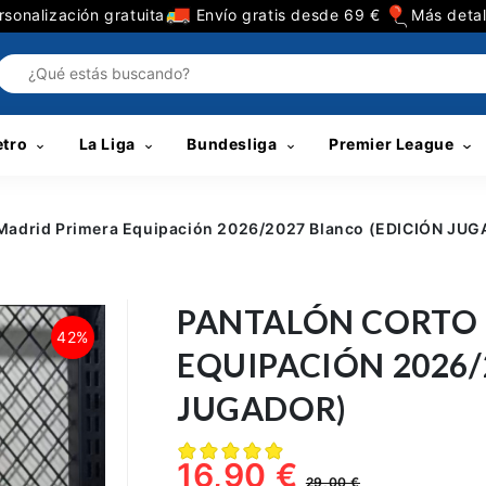
sonalización gratuita
Envío gratis desde 69 €
Más detal
etro
La Liga
Bundesliga
Premier League
 Madrid Primera Equipación 2026/2027 Blanco (EDICIÓN JU
PANTALÓN CORTO 
42%
EQUIPACIÓN 2026/
JUGADOR)
16,90 €
29,00 €