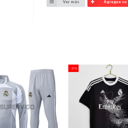
Ver más
Agregue su
-21%