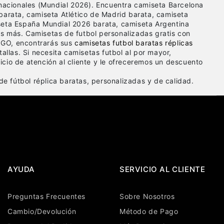
 nacionales (Mundial 2026). Encuentra camiseta Barcelona
barata, camiseta Atlético de Madrid barata, camiseta
seta España Mundial 2026 barata, camiseta Argentina
s más. Camisetas de futbol personalizadas gratis con
GO, encontrarás sus
camisetas futbol baratas réplicas
tallas. Si necesita camisetas futbol al por mayor,
cio de atención al cliente y le ofreceremos un descuento
e fútbol réplica baratas, personalizadas y de calidad.
AYUDA
SERVICIO AL CLIENTE
Preguntas Frecuentes
Sobre Nosotros
Cambio/Devolución
Método de Pago