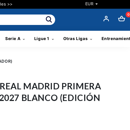
EUR
les >>
0
Serie A
Ligue 1
Otras Ligas
Entrenamien
GADOR)
REAL MADRID PRIMERA
2027 BLANCO (EDICIÓN